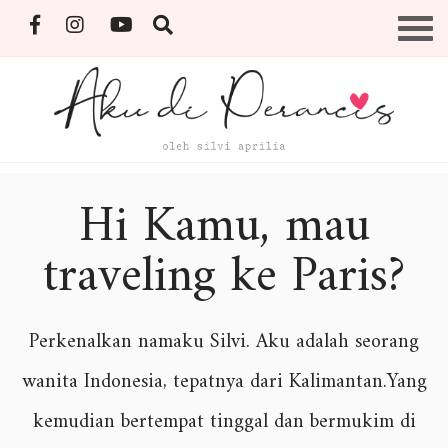
Skip
Menu
to
content
By Silvi Aprilia
Hi Kamu, mau
traveling ke Paris?
Perkenalkan namaku Silvi. Aku adalah seorang
wanita Indonesia, tepatnya dari Kalimantan.Yang
kemudian bertempat tinggal dan bermukim di