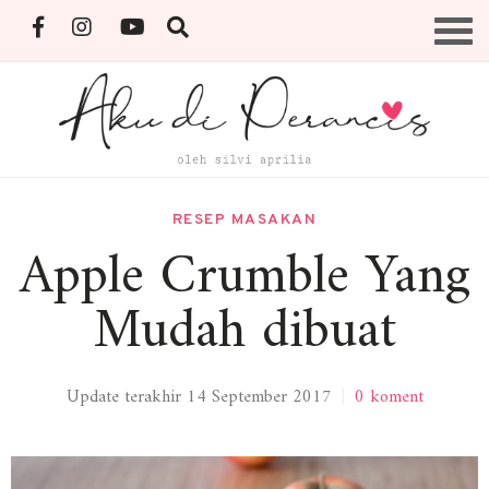
Skip
Menu
to
content
By Silvi Aprilia
RESEP MASAKAN
Apple Crumble Yang
Mudah dibuat
Update terakhir 14 September 2017
|
0 koment