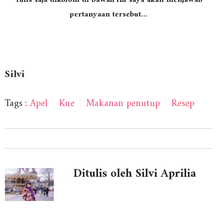
Tulis saja dikolom di bawah ini saya akan menjawab
pertanyaan tersebut…
Silvi
Tags :
Apel
|
Kue
|
Makanan penutup
|
Resep
Ditulis oleh Silvi Aprilia