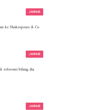
JAWAB
lum ke Shakespeare & Co
JAWAB
 referensi bilang dia
JAWAB