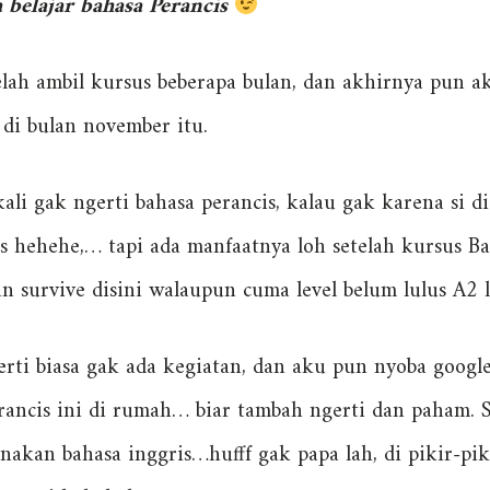
 belajar bahasa Perancis
telah ambil kursus beberapa bulan, dan akhirnya pun
di bulan november itu.
kali gak ngerti bahasa perancis, kalau gak karena si 
 hehehe,… tapi ada manfaatnya loh setelah kursus Bah
n survive disini walaupun cuma level belum lulus A2 
erti biasa gak ada kegiatan, dan aku pun nyoba google 
erancis ini di rumah… biar tambah ngerti dan paham. S
nakan bahasa inggris…hufff gak papa lah, di pikir-pik