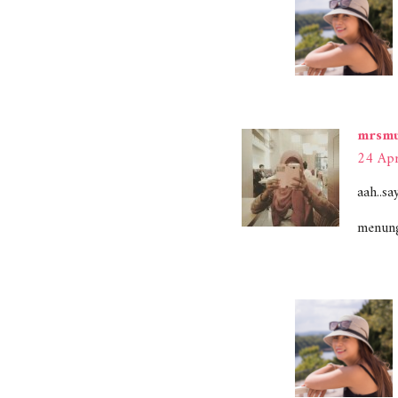
mrsmu
24 Apr
aah..s
menung