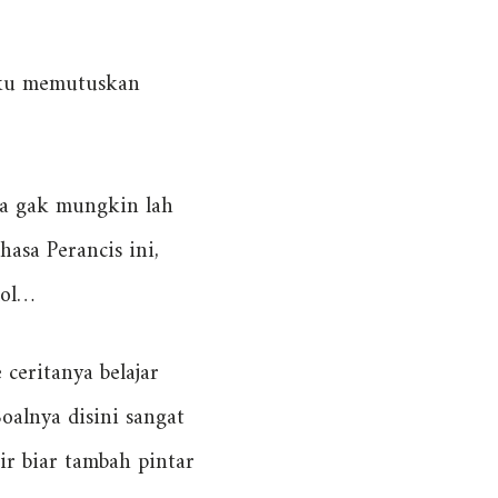
 aku memutuskan
dia gak mungkin lah
asa Perancis ini,
lol…
ceritanya belajar
oalnya disini sangat
ir biar tambah pintar