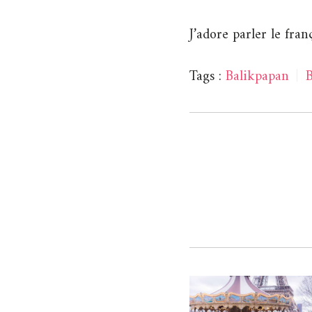
J’adore parler le fra
Tags :
Balikpapan
|
B