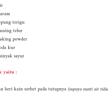
ir
garam
epung terigu
kuning telur
baking powder
soda kue
inyak sayur
 yaitu :
n beri kain serbet pada tutupnya
(supaya nanti air ti