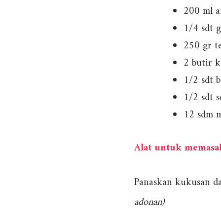
200 ml a
1/4 sdt 
250 gr t
2 butir 
1/2 sdt 
1/2 sdt 
12 sdm m
Alat untuk memasak
Panaskan kukusan da
adonan)