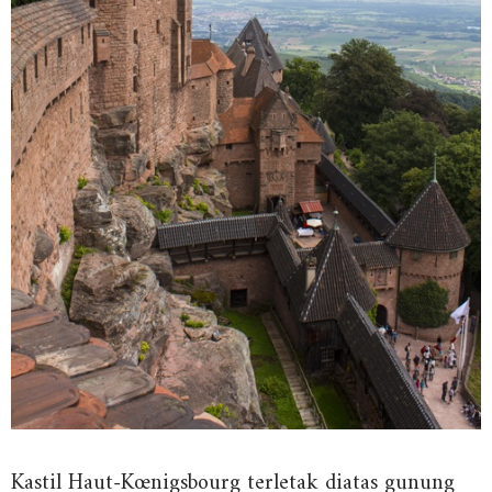
Kastil Haut-Kœnigsbourg terletak diatas gunung