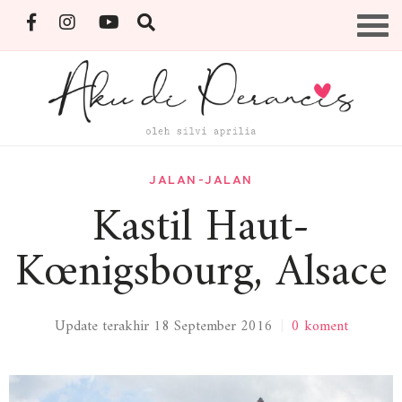
Skip
Menu
to
content
By Silvi Aprilia
JALAN-JALAN
Kastil Haut-
Kœnigsbourg, Alsace
Update terakhir 18 September 2016
|
0 koment