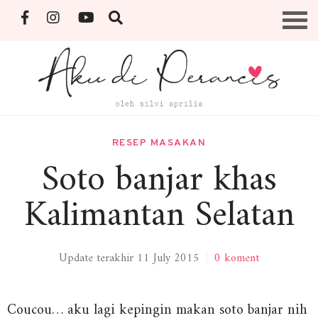
Skip
Menu
to
content
By Silvi Aprilia
RESEP MASAKAN
Soto banjar khas
Kalimantan Selatan
Update terakhir 11 July 2015
|
0 koment
Coucou… aku lagi kepingin makan soto banjar nih