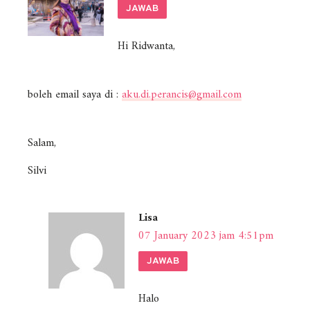
JAWAB
Hi Ridwanta,
boleh email saya di :
aku.di.perancis@gmail.com
Salam,
Silvi
Lisa
07 January 2023 jam 4:51pm
JAWAB
Halo