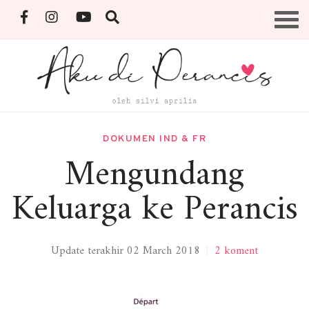
Skip
Menu
to
content
By Silvi Aprilia
DOKUMEN IND & FR
Mengundang
Keluarga ke Perancis
Update terakhir 02 March 2018
|
2 koment