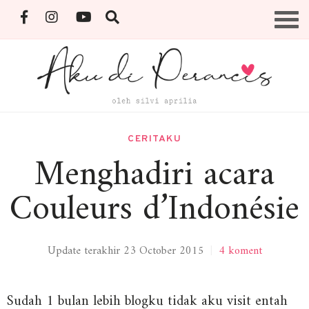
Skip
Menu
to
content
By Silvi Aprilia
CERITAKU
Menghadiri acara
Couleurs d’Indonésie
Update terakhir 23 October 2015
|
4 koment
Sudah 1 bulan lebih blogku tidak aku visit entah