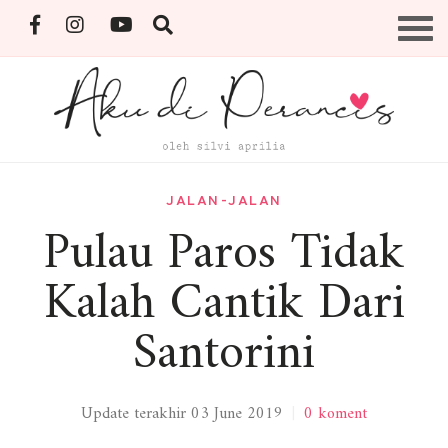
Skip
Menu
to
content
By Silvi Aprilia
JALAN-JALAN
Pulau Paros Tidak
Kalah Cantik Dari
Santorini
Update terakhir 03 June 2019
|
0 koment