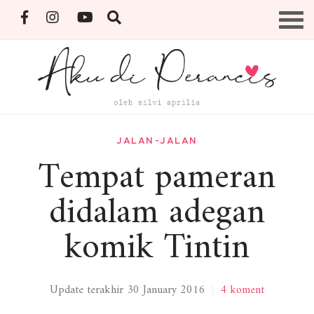
Skip
Menu
to
content
By Silvi Aprilia
JALAN-JALAN
Tempat pameran
didalam adegan
komik Tintin
Update terakhir 30 January 2016
|
4 koment