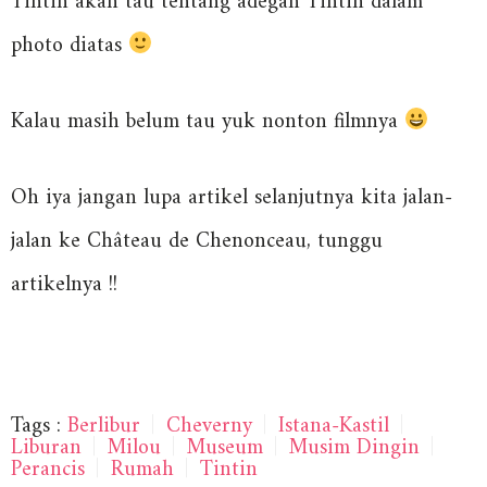
Tintin akan tau tentang adegan Tintin dalam
photo diatas
Kalau masih belum tau yuk nonton filmnya
Oh iya jangan lupa artikel selanjutnya kita jalan-
jalan ke Château de Chenonceau, tunggu
artikelnya !!
Tags :
Berlibur
|
Cheverny
|
Istana-Kastil
|
Liburan
|
Milou
|
Museum
|
Musim Dingin
|
Perancis
|
Rumah
|
Tintin